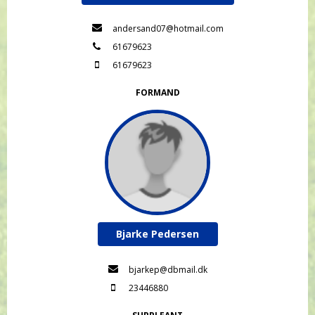
andersand07@hotmail.com
61679623
61679623
FORMAND
Bjarke Pedersen
bjarkep@dbmail.dk
23446880