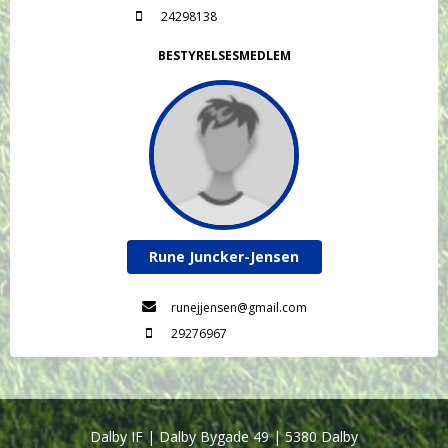
24298138
BESTYRELSESMEDLEM
Rune Juncker-Jensen
runejjensen@gmail.com
29276967
Dalby IF | Dalby Bygade 49 | 5380 Dalby