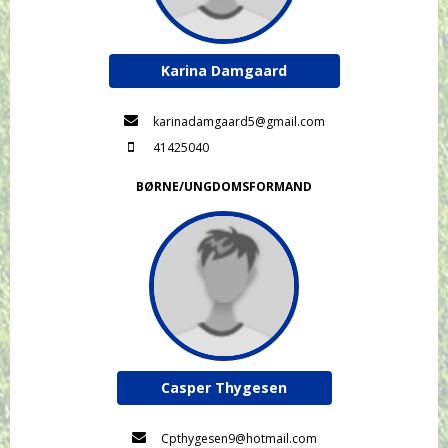
Karina Damgaard
karinadamgaard5@gmail.com
41425040
BØRNE/UNGDOMSFORMAND
Casper Thygesen
Cpthygesen9@hotmail.com