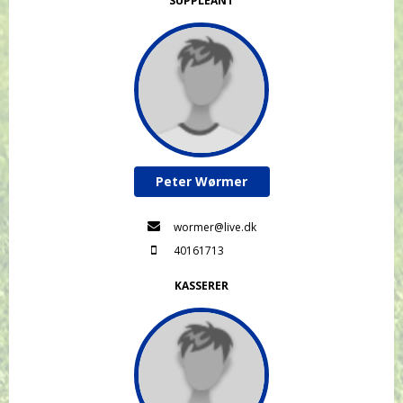
SUPPLEANT
Peter Wørmer
wormer@live.dk
40161713
KASSERER