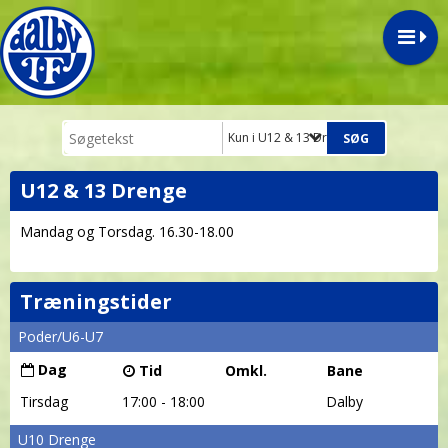
Kun i U12 & 13 Drenge
U12 & 13 Drenge
Mandag og Torsdag. 16.30-18.00
Træningstider
Poder/U6-U7
Dag
Tid
Omkl.
Bane
Tirsdag
17:00 - 18:00
Dalby
U10 Drenge