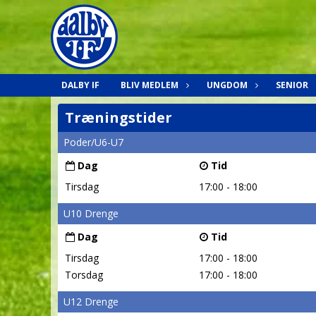
DALBY IF
BLIV MEDLEM
UNGDOM
SENIOR
Træningstider
Poder/U6-U7
Dag
Tid
Tirsdag
17:00 - 18:00
U10 Drenge
Dag
Tid
Tirsdag
17:00 - 18:00
Torsdag
17:00 - 18:00
U12 Drenge