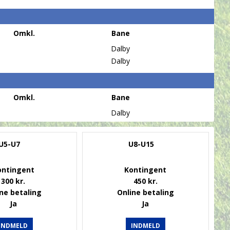
Omkl.
Bane
Dalby
Dalby
Omkl.
Bane
Dalby
U5-U7
U8-U15
ontingent
Kontingent
300 kr.
450 kr.
ne betaling
Online betaling
Ja
Ja
INDMELD
INDMELD